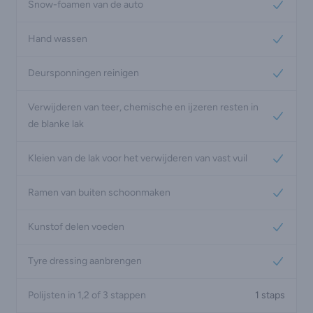
Snow-foamen van de auto
Yes
Hand wassen
Yes
Deursponningen reinigen
Yes
Verwijderen van teer, chemische en ijzeren resten in
Yes
de blanke lak
Kleien van de lak voor het verwijderen van vast vuil
Yes
Ramen van buiten schoonmaken
Yes
Kunstof delen voeden
Yes
Tyre dressing aanbrengen
Yes
Polijsten in 1,2 of 3 stappen
1 staps