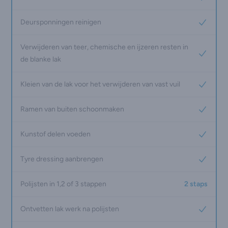
Yes
Deursponningen reinigen
Yes
Verwijderen van teer, chemische en ijzeren resten in
Yes
de blanke lak
Kleien van de lak voor het verwijderen van vast vuil
Yes
Ramen van buiten schoonmaken
Yes
Kunstof delen voeden
Yes
Tyre dressing aanbrengen
Yes
Polijsten in 1,2 of 3 stappen
2 staps
Ontvetten lak werk na polijsten
Yes