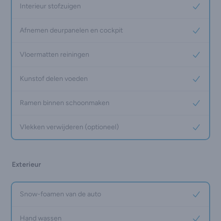
Interieur stofzuigen
Yes
Afnemen deurpanelen en cockpit
Yes
Vloermatten reiningen
Yes
Kunstof delen voeden
Yes
Ramen binnen schoonmaken
Yes
Vlekken verwijderen (optioneel)
Yes
Exterieur
Snow-foamen van de auto
Yes
Hand wassen