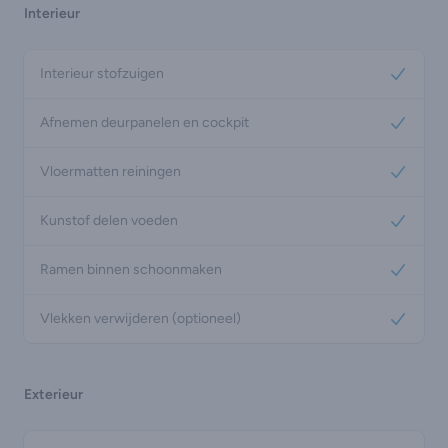
Interieur
Interieur stofzuigen
Yes
Afnemen deurpanelen en cockpit
Yes
Vloermatten reiningen
Yes
Kunstof delen voeden
Yes
Ramen binnen schoonmaken
Yes
Vlekken verwijderen (optioneel)
Yes
Exterieur