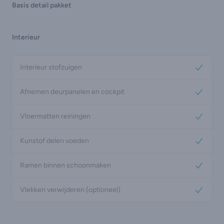
Basis detail pakket
Interieur
Interieur stofzuigen
Yes
Afnemen deurpanelen en cockpit
Yes
Vloermatten reiningen
Yes
Kunstof delen voeden
Yes
Ramen binnen schoonmaken
Yes
Vlekken verwijderen (optioneel)
Yes