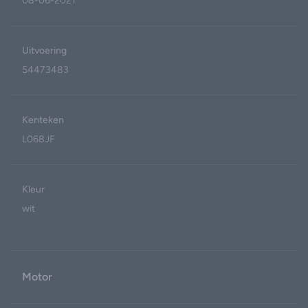
08-06-2021
Uitvoering
54473483
Kenteken
L068JF
Kleur
wit
Motor