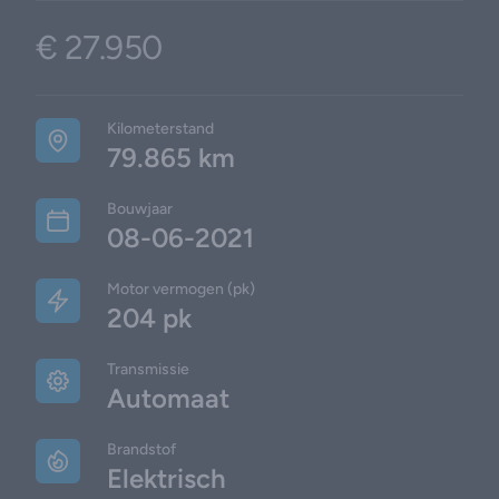
€ 27.950
Product information
Additional details
Kilometerstand
79.865 km
Bouwjaar
08-06-2021
Motor vermogen (pk)
204 pk
Transmissie
Automaat
Brandstof
Elektrisch