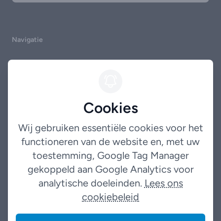
Navigatie
Home
Occasions
Cookies
Garantie
Over ons
Wij gebruiken essentiële cookies voor het
functioneren van de website en, met uw
Contact
toestemming, Google Tag Manager
gekoppeld aan Google Analytics voor
Legal
analytische doeleinden.
Lees ons
cookiebeleid
Terms
Privacybeleid