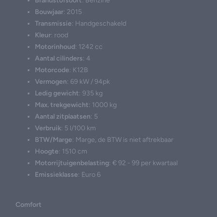
Brandstofsoort
: Benzine
Bouwjaar
: 2015
Transmissie
: Handgeschakeld
Kleur
: rood
Motorinhoud
: 1242 cc
Aantal cilinders
: 4
Motorcode
: K12B
Vermogen
: 69 kW / 94pk
Ledig gewicht
: 935 kg
Max. trekgewicht
: 1000 kg
Aantal zitplaatsen
: 5
Verbruik
: 5 l/100 km
BTW/Marge
: Marge, de BTW is niet aftrekbaar
Hoogte
: 1510 cm
Motorrijtuigenbelasting
: € 92 - 99 per kwartaal
Emissieklasse
: Euro 6
Comfort