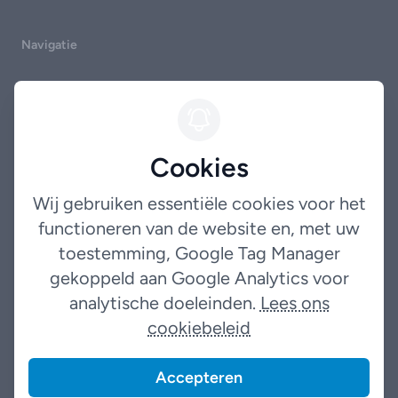
Navigatie
Home
Occasions
Cookies
Garantie
Over ons
Wij gebruiken essentiële cookies voor het
functioneren van de website en, met uw
Contact
toestemming, Google Tag Manager
gekoppeld aan Google Analytics voor
Legal
analytische doeleinden.
Lees ons
cookiebeleid
Terms
Privacybeleid
Accepteren