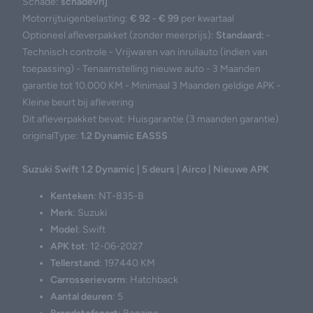
Schade:
schadevrij
Motorrijtuigenbelasting:
€ 92 - € 99
per kwartaal
Optioneel afleverpakket (zonder meerprijs):
Standaard:
-
Technisch controle - Vrijwaren van inruilauto (indien van
toepassing) - Tenaamstelling nieuwe auto - 3 Maanden
garantie tot 10.000 KM - Minimaal 3 Maanden geldige APK -
Kleine beurt bij aflevering
Dit afleverpakket bevat: Huisgarantie (3 maanden garantie)
originalType:
1.2 Dynamic EASSS
Suzuki Swift 1.2 Dynamic | 5 deurs | Airco | Nieuwe APK
Kenteken
: NT-835-B
Merk
: Suzuki
Model
: Swift
APK tot
: 12-06-2027
Tellerstand
: 197440 KM
Carrosserievorm
: Hatchback
Aantal deuren
: 5