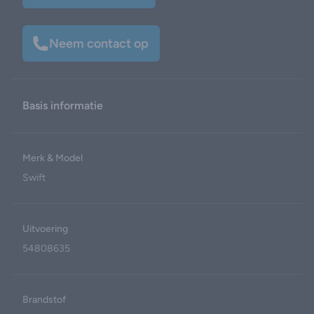
Neem contact op
Basis informatie
Merk & Model
Swift
Uitvoering
54808635
Brandstof