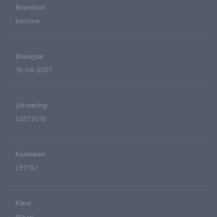
Brandstof
benzine
Bouwjaar
16-04-2021
Uitvoering
53572016
Kenteken
L917BJ
Kleur
blauw