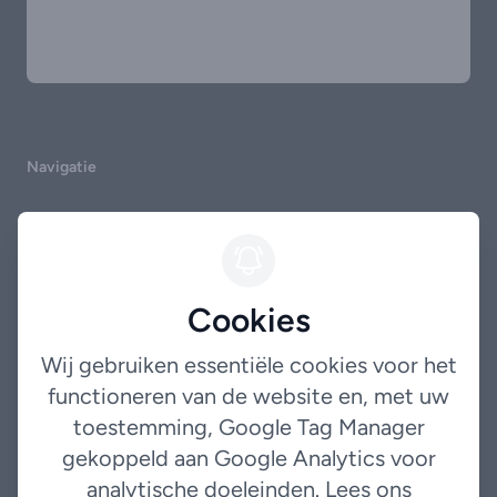
Navigatie
Home
Occasions
Cookies
Garantie
Over ons
Wij gebruiken essentiële cookies voor het
functioneren van de website en, met uw
Contact
toestemming, Google Tag Manager
gekoppeld aan Google Analytics voor
Legal
analytische doeleinden.
Lees ons