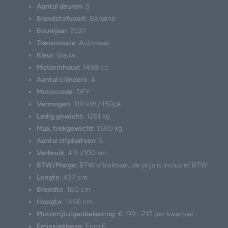
Aantal deuren
: 5
Brandstofsoort
: Benzine
Bouwjaar
: 2021
Transmissie
: Automaat
Kleur
: blauw
Motorinhoud
: 1498 cc
Aantal cilinders
: 4
Motorcode
: DFY
Vermogen
: 110 kW / 150pk
Ledig gewicht
: 1261 kg
Max. trekgewicht
: 1500 kg
Aantal zitplaatsen
: 5
Verbruik
: 4.9 l/100 km
BTW/Marge
: BTW aftrekbaar, de prijs is inclusief BTW
Lengte
: 437 cm
Breedte
: 180 cm
Hoogte
: 1456 cm
Motorrijtuigenbelasting
: € 199 - 217 per kwartaal
Emissieklasse
: Euro 6