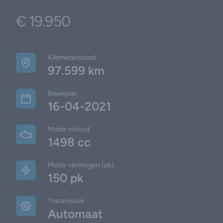
€ 19.950
Product information
Additional details
Kilometerstand
97.599 km
Bouwjaar
16-04-2021
Motor inhoud
1498 cc
Motor vermogen (pk)
150 pk
Transmissie
Automaat