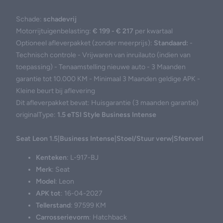
Schade:
schadevrij
Motorrijtuigenbelasting:
€ 199 - € 217
per kwartaal
Optioneel afleverpakket (zonder meerprijs):
Standaard:
-
Technisch controle - Vrijwaren van inruilauto (indien van
toepassing) - Tenaamstelling nieuwe auto - 3 Maanden
garantie tot 10.000 KM - Minimaal 3 Maanden geldige APK -
Kleine beurt bij aflevering
Dit afleverpakket bevat: Huisgarantie (3 maanden garantie)
originalType:
1.5 eTSI Style Business Intense
Seat Leon 1.5|Business Intense|Stoel/Stuur verw|Sfeerverl
Kenteken
: L-917-BJ
Merk
: Seat
Model
: Leon
APK tot
: 16-04-2027
Tellerstand
: 97599 KM
Carrosserievorm
: Hatchback