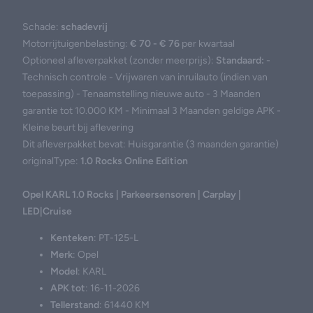
Schade:
schadevrij
Motorrijtuigenbelasting:
€ 70 - € 76
per kwartaal
Optioneel afleverpakket (zonder meerprijs):
Standaard:
-
Technisch controle - Vrijwaren van inruilauto (indien van
toepassing) - Tenaamstelling nieuwe auto - 3 Maanden
garantie tot 10.000 KM - Minimaal 3 Maanden geldige APK -
Kleine beurt bij aflevering
Dit afleverpakket bevat: Huisgarantie (3 maanden garantie)
originalType:
1.0 Rocks Online Edition
Opel KARL 1.0 Rocks | Parkeersensoren | Carplay |
LED|Cruise
Kenteken
: PT-125-L
Merk
: Opel
Model
: KARL
APK tot
: 16-11-2026
Tellerstand
: 61440 KM