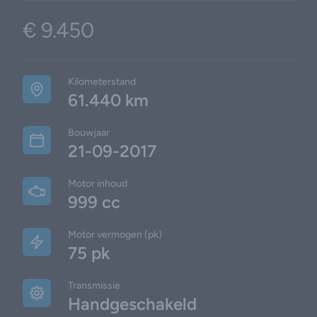
€ 9.450
Product information
Additional details
Kilometerstand
61.440 km
Bouwjaar
21-09-2017
Motor inhoud
999 cc
Motor vermogen (pk)
75 pk
Transmissie
Handgeschakeld