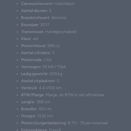
Carrosserievorm
: Hatchback
Aantal deuren
: 5
Brandstofsoort
: Benzine
Bouwjaar
: 2017
Transmissie
: Handgeschakeld
Kleur
: wit
Motorinhoud
: 999 cc
Aantal cilinders
: 3
Motorcode
: L5Q
Vermogen
: 55 kW / 75pk
Ledig gewicht
: 839 kg
Aantal zitplaatsen
: 5
Verbruik
: 4.4 l/100 km
BTW/Marge
: Marge, de BTW is niet aftrekbaar
Lengte
: 368 cm
Breedte
: 163 cm
Hoogte
: 1532 cm
Motorrijtuigenbelasting
: € 70 - 76 per kwartaal
Emissieklasse
: Euro 6