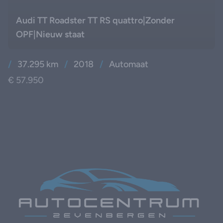
Audi TT Roadster TT RS quattro|Zonder
OPF|Nieuw staat
/
37.295 km
/
2018
/
Automaat
€ 57.950
Footer