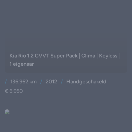
Kia Rio 1.2 CVVT Super Pack | Clima | Keyless |
1 eigenaar
/
136.962 km
/
2012
/
Handgeschakeld
€ 6.950