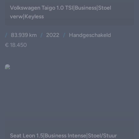
Volkswagen Taigo 1.0 TSI|Business|Stoel
verw|Keyless
/
83.939 km
/
2022
/
Handgeschakeld
€ 18.450
Seat Leon 1.5|Business Intense|Stoel/Stuur