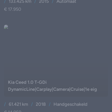
/
133.425 km
/
2015
/
Automaat
€ 17.950
Kia Ceed 1.0 T-GDi
DynamicLine|Carplay|Camera|Cruise|1e eig
/
61.421 km
/
2018
/
Handgeschakeld