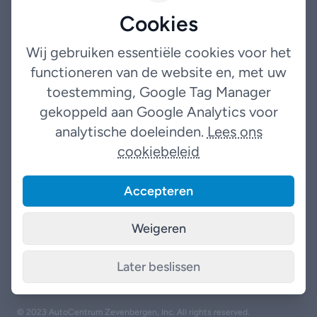
Occasions
Cookies
Garantie
Wij gebruiken essentiële cookies voor het
functioneren van de website en, met uw
Over ons
toestemming, Google Tag Manager
Contact
gekoppeld aan Google Analytics voor
analytische doeleinden.
Lees ons
Legal
cookiebeleid
Terms
Accepteren
Privacybeleid
Weigeren
Later beslissen
Facebook
Instagram
TikTok
© 2023 AutoCentrum Zevenbergen, Inc. All rights reserved.