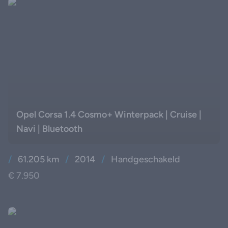
Auto's
Cars available
Opel Corsa 1.4 Cosmo+ Winterpack | Cruise |
Navi | Bluetooth
/
61.205 km
/
2014
/
Handgeschakeld
€ 7.950